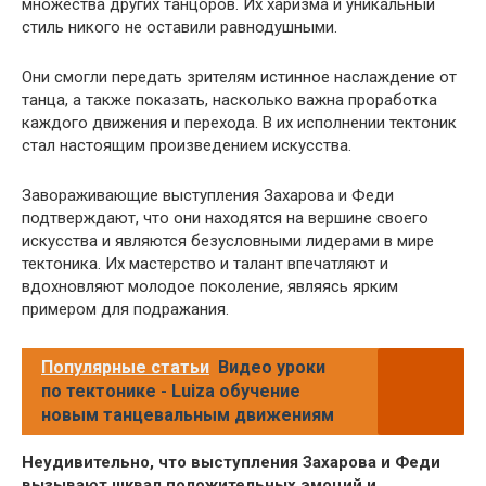
множества других танцоров. Их харизма и уникальный
стиль никого не оставили равнодушными.
Они смогли передать зрителям истинное наслаждение от
танца, а также показать, насколько важна проработка
каждого движения и перехода. В их исполнении тектоник
стал настоящим произведением искусства.
Завораживающие выступления Захарова и Феди
подтверждают, что они находятся на вершине своего
искусства и являются безусловными лидерами в мире
тектоника. Их мастерство и талант впечатляют и
вдохновляют молодое поколение, являясь ярким
примером для подражания.
Популярные статьи
Видео уроки
по тектонике - Luiza обучение
новым танцевальным движениям
Неудивительно, что выступления Захарова и Феди
вызывают шквал положительных эмоций и