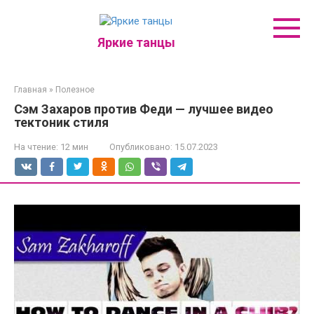
Перейти
к
контенту
Яркие танцы
Главная
»
Полезное
Сэм Захаров против Феди — лучшее видео
тектоник стиля
На чтение:
12 мин
Опубликовано:
15.07.2023