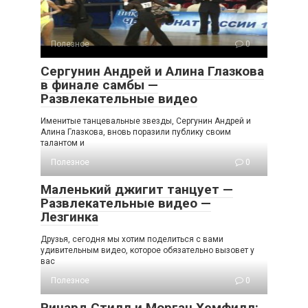
Полезное
0
Сергунин Андрей и Алина Глазкова
в финале самбы —
Развлекательные видео
Именитые танцевальные звезды, Сергунин Андрей и
Алина Глазкова, вновь поразили публику своим
талантом и
Полезное
0
Маленький джигит танцует —
Развлекательные видео —
Лезгинка
Друзья, сегодня мы хотим поделиться с вами
удивительным видео, которое обязательно вызовет у
вас
Полезное
0
Ричард Стилл и Морган Хемфилл: