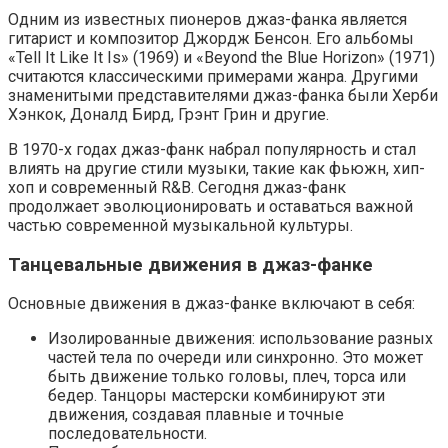
Одним из известных пионеров джаз-фанка является
гитарист и композитор Джордж Бенсон. Его альбомы
«Tell It Like It Is» (1969) и «Beyond the Blue Horizon» (1971)
считаются классическими примерами жанра. Другими
знаменитыми представителями джаз-фанка были Херби
Хэнкок, Доналд Бирд, Грэнт Грин и другие.
В 1970-х годах джаз-фанк набрал популярность и стал
влиять на другие стили музыки, такие как фьюжн, хип-
хоп и современный R&B. Сегодня джаз-фанк
продолжает эволюционировать и оставаться важной
частью современной музыкальной культуры.
Танцевальные движения в джаз-фанке
Основные движения в джаз-фанке включают в себя:
Изолированные движения: использование разных
частей тела по очереди или синхронно. Это может
быть движение только головы, плеч, торса или
бедер. Танцоры мастерски комбинируют эти
движения, создавая плавные и точные
последовательности.