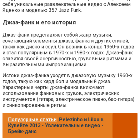
себя уникальные развлекательные видео с Алексеем
Яценко и моделью 357 Jazz Funk.
Джаз-фанк и его история
Джаз-фанк представляет собой жанр музыки,
сочетающий элементы джаза, фанка и других стилей,
таких как диско и соул. Он возник в конце 1960-х годов
и стал популярным в 1970-х и 1980-х годах. Джаз-фанк
славится своей энергичностью, грувовыми ритмами и
выразительными импровизациями.
Истоки джаз-фанка уходят в джазовую музыку 1960-х
годов, такую как хард боп и модальный джаз.
Характерные черты джаз-фанка включают
использование фанковых грувов, электрических
инструментов (гитара, электрическое пиано, бас-гитара)
и синкопированные ритмы.
Популярные статьи
Pelezinho и Lilou в
Кувейте 2013 - Увлекательные видео -
Брейк-данс