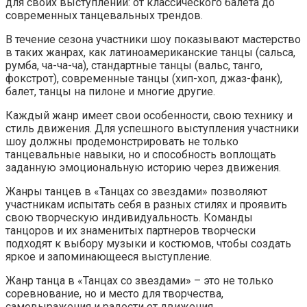
для своих выступлений: от классического балета до
современных танцевальных трендов.
В течение сезона участники шоу показывают мастерство
в таких жанрах, как латиноамериканские танцы (сальса,
румба, ча-ча-ча), стандартные танцы (вальс, танго,
фокстрот), современные танцы (хип-хоп, джаз-фанк),
балет, танцы на пилоне и многие другие.
Каждый жанр имеет свои особенности, свою технику и
стиль движения. Для успешного выступления участники
шоу должны продемонстрировать не только
танцевальные навыки, но и способность воплощать
заданную эмоциональную историю через движения.
Жанры танцев в «Танцах со звездами» позволяют
участникам испытать себя в разных стилях и проявить
свою творческую индивидуальность. Команды
танцоров и их знаменитых партнеров творчески
подходят к выбору музыки и костюмов, чтобы создать
яркое и запоминающееся выступление.
Жанр танца в «Танцах со звездами» – это не только
соревнование, но и место для творчества,
самовыражения и радости от движения.