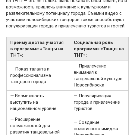
на ТНТ» — это не только шанс показать свой талант, но и
возможность привлечь внимание к культурному и
развлекательному потенциалу города. Съемки видео с
участием новосибирских танцоров также способствуют
популяризации города и привлечению туристов и гостей.
Преимущества участия
Социальная роль
в программе «Танцы на
программы «Танцы на
ТНТ»:
ТНТ»:
— Привлечение
— Показ таланта и
внимания к
профессионализма
танцевальной культуре
танцоров города
Новосибирска
— Возможность
— Популяризация
выступить на
города и привлечение
национальном уровне
туристов
— Расширение
— Создание
возможностей для
позитивного имиджа
развития танцевальной