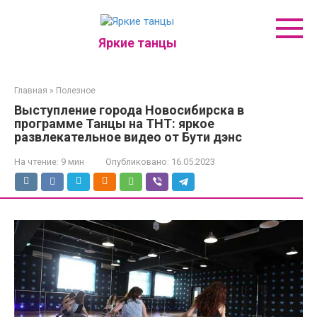
Перейти
к
контенту
Яркие танцы
Главная
»
Полезное
Выступление города Новосибирска в
программе Танцы на ТНТ: яркое
развлекательное видео от Бути дэнс
На чтение:
9 мин
Опубликовано:
16.05.2023