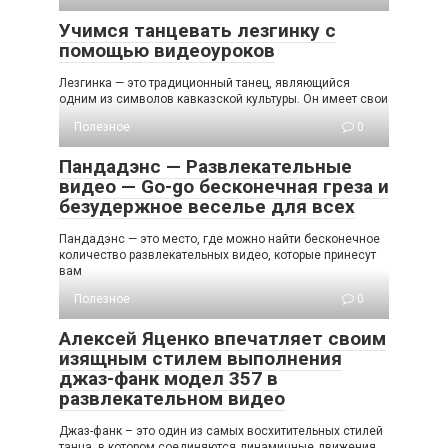
Учимся танцевать лезгинку с
помощью видеоуроков
Лезгинка — это традиционный танец, являющийся
одним из символов кавказской культуры. Он имеет свои
Полезное
0
Пандадэнс — Развлекательные
видео — Go-go бесконечная греза и
безудержное веселье для всех
Пандадэнс — это место, где можно найти бесконечное
количество развлекательных видео, которые принесут
вам
Полезное
0
Алексей Яценко впечатляет своим
изящным стилем выполнения
джаз-фанк модел 357 в
развлекательном видео
Джаз-фанк – это один из самых восхитительных стилей
танца, в котором соединяются динамичные движения