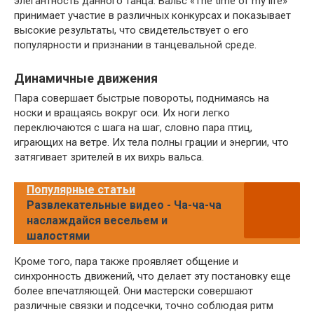
элегантность данного танца. Вальс «The time of my life»
принимает участие в различных конкурсах и показывает
высокие результаты, что свидетельствует о его
популярности и признании в танцевальной среде.
Динамичные движения
Пара совершает быстрые повороты, поднимаясь на
носки и вращаясь вокруг оси. Их ноги легко
переключаются с шага на шаг, словно пара птиц,
играющих на ветре. Их тела полны грации и энергии, что
затягивает зрителей в их вихрь вальса.
Популярные статьи
Развлекательные видео - Ча-ча-ча
наслаждайся весельем и
шалостями
Кроме того, пара также проявляет общение и
синхронность движений, что делает эту постановку еще
более впечатляющей. Они мастерски совершают
различные связки и подсечки, точно соблюдая ритм