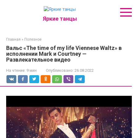
Перейти
к
контенту
Яркие танцы
Главная
»
Полезное
Вальс «The time of my life Viennese Waltz» в
исполнении Mark и Courtney —
Развлекательное видео
На чтение:
9 мин
Опубликовано:
26.08.2022