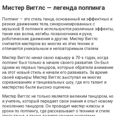
Мистер Вигглс — легенда поппинга
Поппинг — это стиль танца, основанный на эффектных и
резких движениях тела, синхронизированных с
музыкой. В поппинге используются различные эффекты,
такие как волна, изгибы позвоночника и руки,
роботические движения и другие. Мистер Вигглс
считается мастером во многих из этих техник и
отличается уникальным и неповторимым стилем.
Мистер Вигглс начал свою карьеру в 70-х годах, когда
поппинг был только в начале своего развития. Он был
одним из первых танцоров, которые обратили внимание
на этот новый стиль и начали его развивать. За время
своей карьеры Мистер Вигглс выступал на многих
соревнованиях и танцевальных шоу, где его талант и
мастерство были высоко оценены.
Мистер Вигглс не только является великим танцором, но
и учитель, который передает свои знания и опыт новому
поколению танцоров. Он проводит мастер-классы и
уроки по поппингу, где рассказывает о технике и стиле
этого танца, а также делится своими секретами.