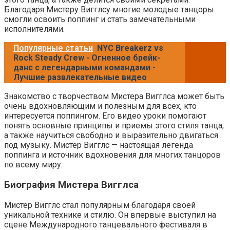
Благодаря Мистеру Вигглсу многие молодые танцоры
смогли освоить поппинг и стать замечательными
исполнителями.
Популярные статьи
NYC Breakerz vs
Rock Steady Crew - Огненное брейк-
данс с легендарными командами -
Лучшие развлекательные видео
Знакомство с творчеством Мистера Вигглса может быть
очень вдохновляющим и полезным для всех, кто
интересуется поппингом. Его видео уроки помогают
понять основные принципы и приемы этого стиля танца,
а также научиться свободно и выразительно двигаться
под музыку. Мистер Вигглс — настоящая легенда
поппинга и источник вдохновения для многих танцоров
по всему миру.
Биография Мистера Вигглса
Мистер Вигглс стал популярным благодаря своей
уникальной технике и стилю. Он впервые выступил на
сцене Международного танцевального фестиваля в