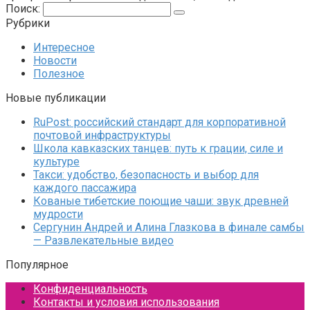
Поиск:
Рубрики
Интересное
Новости
Полезное
Новые публикации
RuPost: российский стандарт для корпоративной
почтовой инфраструктуры
Школа кавказских танцев: путь к грации, силе и
культуре
Такси: удобство, безопасность и выбор для
каждого пассажира
Кованые тибетские поющие чаши: звук древней
мудрости
Сергунин Андрей и Алина Глазкова в финале самбы
— Развлекательные видео
Популярное
Конфиденциальность
Контакты и условия использования