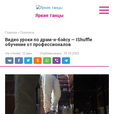
Перейти
к
контенту
Яркие танцы
Главная
»
Полезное
Видео уроки по драм-н-бэйсу — IShuffle
обучение от профессионалов
На чтение:
12 мин
Опубликовано:
10.10.2023