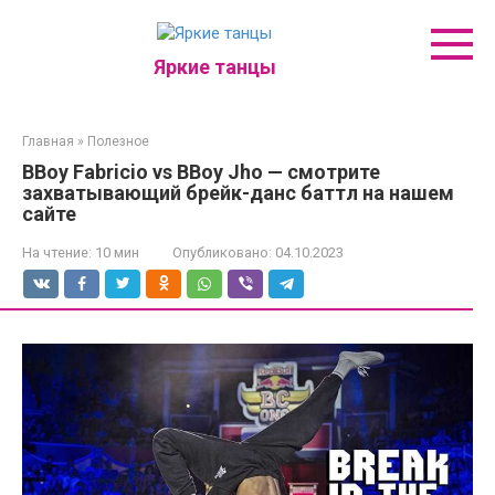
Перейти
к
контенту
Яркие танцы
Главная
»
Полезное
BBoy Fabricio vs BBoy Jho — смотрите
захватывающий брейк-данс баттл на нашем
сайте
На чтение:
10 мин
Опубликовано:
04.10.2023