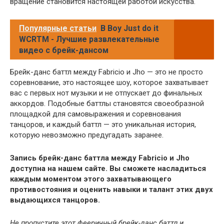
вращение становится настоящей работой искусства.
Популярные статьи
B Boy Just do it
WCRTM - Лучшие развлекательные
видео с брейк-дансом
Брейк-данс баттл между Fabricio и Jho — это не просто
соревнование, это настоящее шоу, которое захватывает
вас с первых нот музыки и не отпускает до финальных
аккордов. Подобные баттлы становятся своеобразной
площадкой для самовыражения и соревнования
танцоров, и каждый баттл — это уникальная история,
которую невозможно предугадать заранее.
Запись брейк-данс баттла между Fabricio и Jho
доступна на нашем сайте. Вы сможете насладиться
каждым моментом этого захватывающего
противостояния и оценить навыки и талант этих двух
выдающихся танцоров.
Не пропустите этот фееричный брейк-данс баттл и