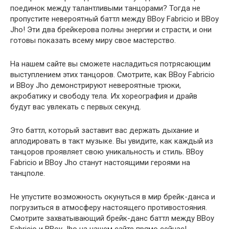
поединок между талантливыми танцорами? Тогда не
пропустите невероятный баттл между BBoy Fabricio и BBoy
Jho! Эти два брейкерова полны энергии и страсти, и они
готовы показать всему миру свое мастерство.
На нашем сайте вы сможете насладиться потрясающим
выступлением этих танцоров. Смотрите, как BBoy Fabricio
и BBoy Jho демонстрируют невероятные трюки,
акробатику и свободу тела. Их хореография и драйв
будут вас увлекать с первых секунд.
Это баттл, который заставит вас держать дыхание и
аплодировать в такт музыке. Вы увидите, как каждый из
танцоров проявляет свою уникальность и стиль. BBoy
Fabricio и BBoy Jho станут настоящими героями на
танцполе.
Не упустите возможность окунуться в мир брейк-данса и
погрузиться в атмосферу настоящего противостояния.
Смотрите захватывающий брейк-данс баттл между BBoy
Fabricio и BBoy Jho на нашем сайте прямо сейчас!