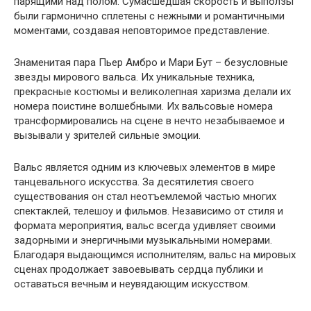
парящими над полом. Сумасшедшая скорость и выползы
были гармонично сплетены с нежными и романтичными
моментами, создавая неповторимое представление.
Знаменитая пара Пьер Амбро и Мари Бут – безусловные
звезды мирового вальса. Их уникальные техника,
прекрасные костюмы и великолепная харизма делали их
номера поистине волшебными. Их вальсовые номера
трансформировались на сцене в нечто незабываемое и
вызывали у зрителей сильные эмоции.
Вальс является одним из ключевых элементов в мире
танцевального искусства. За десятилетия своего
существования он стал неотъемлемой частью многих
спектаклей, телешоу и фильмов. Независимо от стиля и
формата мероприятия, вальс всегда удивляет своими
задорными и энергичными музыкальными номерами.
Благодаря выдающимся исполнителям, вальс на мировых
сценах продолжает завоевывать сердца публики и
оставаться вечным и неувядающим искусством.