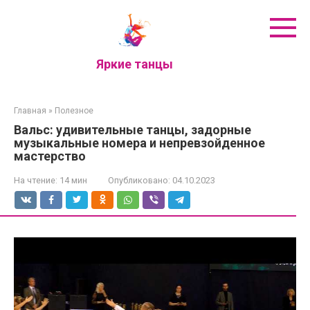
Перейти
к
контенту
Яркие танцы
Главная
»
Полезное
Вальс: удивительные танцы, задорные
музыкальные номера и непревзойденное
мастерство
На чтение:
14 мин
Опубликовано:
04.10.2023