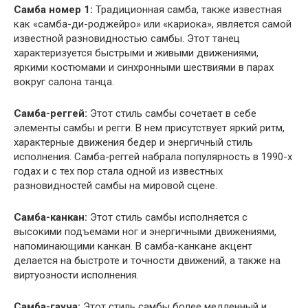
Самба номер 1:
Традиционная самба, также известная
как «самба-ди-роджейро» или «кариока», является самой
известной разновидностью самбы. Этот танец
характеризуется быстрыми и живыми движениями,
яркими костюмами и синхронными шествиями в парах
вокруг салона танца.
Самба-реггей:
Этот стиль самбы сочетает в себе
элементы самбы и регги. В нем присутствует яркий ритм,
характерные движения бедер и энергичный стиль
исполнения. Самба-реггей набрала популярность в 1990-х
годах и с тех пор стала одной из известных
разновидностей самбы на мировой сцене.
Самба-канкан:
Этот стиль самбы исполняется с
высокими подъемами ног и энергичными движениями,
напоминающими канкан. В самба-канкане акцент
делается на быстроте и точности движений, а также на
виртуозности исполнения.
Самба-гауча:
Этот стиль самбы более медленный и