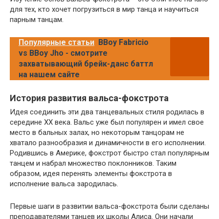
для тех, кто хочет погрузиться в мир танца и научиться
парным танцам.
Популярные статьи
BBoy Fabricio
vs BBoy Jho - смотрите
захватывающий брейк-данс баттл
на нашем сайте
История развития вальса-фокстрота
Идея соединить эти два танцевальных стиля родилась в
середине XX века. Вальс уже был популярен и имел свое
место в бальных залах, но некоторым танцорам не
хватало разнообразия и динамичности в его исполнении.
Родившись в Америке, фокстрот быстро стал популярным
танцем и набрал множество поклонников. Таким
образом, идея перенять элементы фокстрота в
исполнение вальса зародилась.
Первые шаги в развитии вальса-фокстрота были сделаны
преподавателями танцев их школы Алиса. Они начали