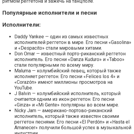
ритмом реггетона и зажечь на танцполе.
Популярные исполнители и песни
Исполнители:
Daddy Yankee — один из самых известных
исполнителей реггетон в мире. Его песни «Gasolina»
и «Despacito» стали мировыми хитами.
Don Omar — известный порто-риканский реггетон
исполнитель. Его песни «Danza Kuduro» и «Taboo»
стали популярными по всему миру.
Maluma — колумбийский певец, который также
исполняет реггетон. Его песни «Felices los 4» и
«Corazón» имеют миллионы просмотров на
YouTube.
J Balvin — колумбийский исполнитель, который
считается одним из икон реггетон. Его песни
«Ginza» и «Mi Gente» популярны во всем мире.
Nicky Jam — американо-портово-риканский
исполнитель, который также известен своими
реггетон песнями. Его песни «El Perdón» и «Hasta el
Amanecer» получили большой успех в музыкальной
индустрии.