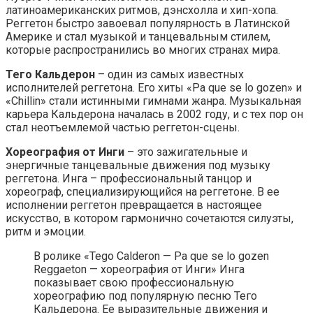
латиноамериканских ритмов, дэнсхолла и хип-хопа.
Реггетон быстро завоевал популярность в Латинской
Америке и стал музыкой и танцевальным стилем,
которые распространились во многих странах мира.
Тего Кальдерон
– один из самых известных
исполнителей реггетона. Его хиты «Pa que se lo gozen» и
«Chillin» стали истинными гимнами жанра. Музыкальная
карьера Кальдерона началась в 2002 году, и с тех пор он
стал неотъемлемой частью реггетон-сцены.
Хореография от Инги
– это зажигательные и
энергичные танцевальные движения под музыку
реггетона. Инга – профессиональный танцор и
хореограф, специализирующийся на реггетоне. В ее
исполнении реггетон превращается в настоящее
искусство, в котором гармонично сочетаются силуэты,
ритм и эмоции.
В ролике «Tego Calderon — Pa que se lo gozen
Reggaeton — хореография от Инги» Инга
показывает свою профессиональную
хореографию под популярную песню Тего
Кальдерона. Ее выразительные движения и