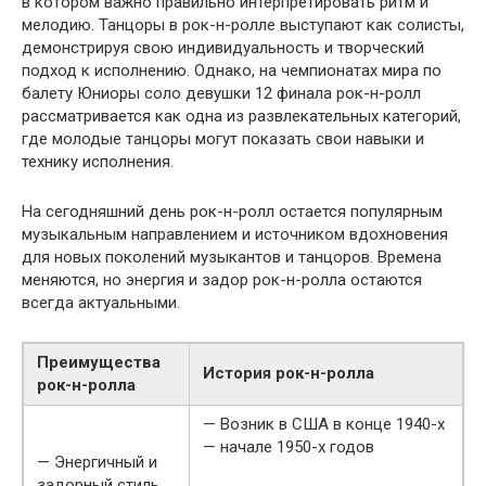
в котором важно правильно интерпретировать ритм и
мелодию. Танцоры в рок-н-ролле выступают как солисты,
демонстрируя свою индивидуальность и творческий
подход к исполнению. Однако, на чемпионатах мира по
балету Юниоры соло девушки 12 финала рок-н-ролл
рассматривается как одна из развлекательных категорий,
где молодые танцоры могут показать свои навыки и
технику исполнения.
На сегодняшний день рок-н-ролл остается популярным
музыкальным направлением и источником вдохновения
для новых поколений музыкантов и танцоров. Времена
меняются, но энергия и задор рок-н-ролла остаются
всегда актуальными.
Преимущества
История рок-н-ролла
рок-н-ролла
— Возник в США в конце 1940-х
— начале 1950-х годов
— Энергичный и
задорный стиль