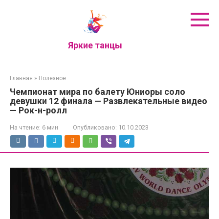
Перейти
к
контенту
Яркие танцы
Главная
»
Полезное
Чемпионат мира по балету Юниоры соло
девушки 12 финала — Развлекательные видео
— Рок-н-ролл
На чтение:
6 мин
Опубликовано:
10.10.2023