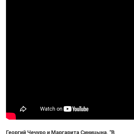
Георгий Чечуро и Маргарита Синицына, "B