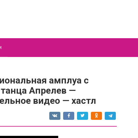
и
сиональная амплуа с
танца Апрелев —
ельное видео — хастл