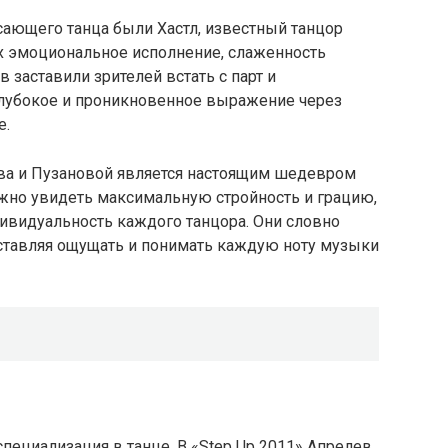
сающего танца были Хастл, известный танцор
Их эмоциональное исполнение, слаженность
 заставили зрителей встать с парт и
 глубокое и проникновенное выражение через
е.
а и Пузановой является настоящим шедевром
жно увидеть максимальную стройность и грацию,
ивидуальность каждого танцора. Они словно
аставляя ощущать и понимать каждую ноту музыки
специализация в танце. В «Step Up 2011» Апрелев