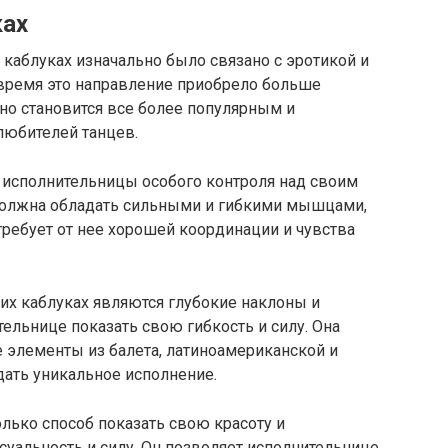
ках
каблуках изначально было связано с эротикой и
 время это направление приобрело больше
Оно становится все более популярным и
любителей танцев.
т исполнительницы особого контроля над своим
 должна обладать сильными и гибкими мышцами,
 требует от нее хорошей координации и чувства
х каблуках являются глубокие наклоны и
ельнице показать свою гибкость и силу. Она
 элементы из балета, латиноамериканской и
дать уникальное исполнение.
олько способ показать свою красоту и
суальность и силу. Он позволяет исполнительнице