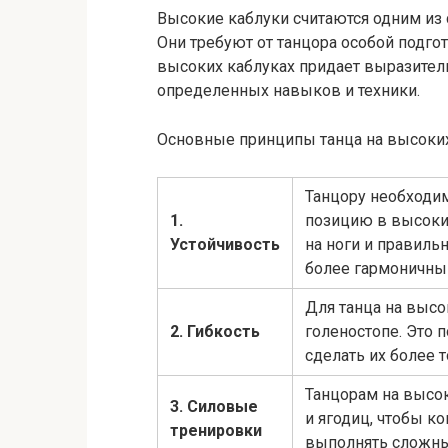
Высокие каблуки считаются одним из
Они требуют от танцора особой подгот
высоких каблуках придает выразитель
определенных навыков и техники.
Основные принципы танца на высоких
Танцору необходи
1.
позицию в высоки
Устойчивость
на ноги и правиль
более гармоничны
Для танца на высо
2. Гибкость
голеностопе. Это 
сделать их более 
Танцорам на высо
3. Силовые
и ягодиц, чтобы к
тренировки
выполнять сложны