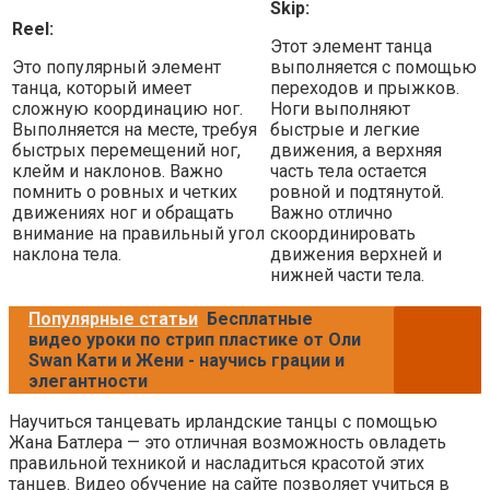
Skip:
Reel:
Этот элемент танца
Это популярный элемент
выполняется с помощью
танца, который имеет
переходов и прыжков.
сложную координацию ног.
Ноги выполняют
Выполняется на месте, требуя
быстрые и легкие
быстрых перемещений ног,
движения, а верхняя
клейм и наклонов. Важно
часть тела остается
помнить о ровных и четких
ровной и подтянутой.
движениях ног и обращать
Важно отлично
внимание на правильный угол
скоординировать
наклона тела.
движения верхней и
нижней части тела.
Популярные статьи
Бесплатные
видео уроки по стрип пластике от Оли
Swan Кати и Жени - научись грации и
элегантности
Научиться танцевать ирландские танцы с помощью
Жана Батлера — это отличная возможность овладеть
правильной техникой и насладиться красотой этих
танцев. Видео обучение на сайте позволяет учиться в