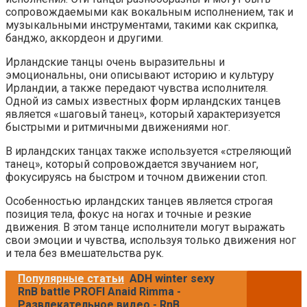
сопровождаемыми как вокальным исполнением, так и
музыкальными инструментами, такими как скрипка,
банджо, аккордеон и другими.
Ирландские танцы очень выразительны и
эмоциональны, они описывают историю и культуру
Ирландии, а также передают чувства исполнителя.
Одной из самых известных форм ирландских танцев
является «шаговый танец», который характеризуется
быстрыми и ритмичными движениями ног.
В ирландских танцах также используется «стреляющий
танец», который сопровождается звучанием ног,
фокусируясь на быстром и точном движении стоп.
Особенностью ирландских танцев является строгая
позиция тела, фокус на ногах и точные и резкие
движения. В этом танце исполнители могут выражать
свои эмоции и чувства, используя только движения ног
и тела без вмешательства рук.
Популярные статьи
ADH winter sexy
RnB battle PROFI Anaid Rimma -
Развлекательное видео - RnB