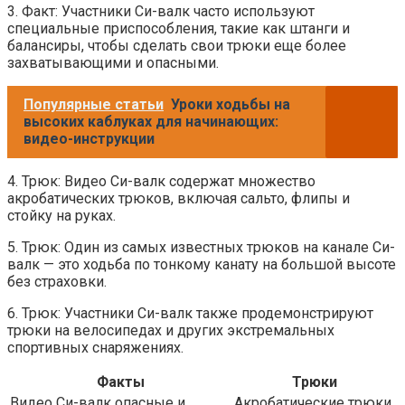
3. Факт: Участники Си-валк часто используют
специальные приспособления, такие как штанги и
балансиры, чтобы сделать свои трюки еще более
захватывающими и опасными.
Популярные статьи
Уроки ходьбы на
высоких каблуках для начинающих:
видео-инструкции
4. Трюк: Видео Си-валк содержат множество
акробатических трюков, включая сальто, флипы и
стойку на руках.
5. Трюк: Один из самых известных трюков на канале Си-
валк — это ходьба по тонкому канату на большой высоте
без страховки.
6. Трюк: Участники Си-валк также продемонстрируют
трюки на велосипедах и других экстремальных
спортивных снаряжениях.
Факты
Трюки
Видео Си-валк опасные и
Акробатические трюки