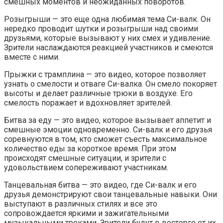
смешных моментов и неожиданных поворотов.
Розыгрыши — это еще одна любимая тема Си-валк. Он
нередко проводит шутки и розыгрыши над своими
друзьями, которые вызывают у них смех и удивление.
Зрители наслаждаются реакцией участников и смеются
вместе с ними.
Прыжки с трамплина — это видео, которое позволяет
узнать о смелости и отваге Си-валка. Он смело покоряет
высоты и делает различные трюки в воздухе. Его
смелость поражает и вдохновляет зрителей.
Битва за еду — это видео, которое вызывает аппетит и
смешные эмоции одновременно. Си-валк и его друзья
соревнуются в том, кто сможет съесть максимальное
количество еды за короткое время. При этом
происходят смешные ситуации, и зрители с
удовольствием сопереживают участникам.
Танцевальная битва — это видео, где Си-валк и его
друзья демонстрируют свои танцевальные навыки. Они
выступают в различных стилях и все это
сопровождается яркими и зажигательными
музыкальными треками. Зрители будут в восторге от их