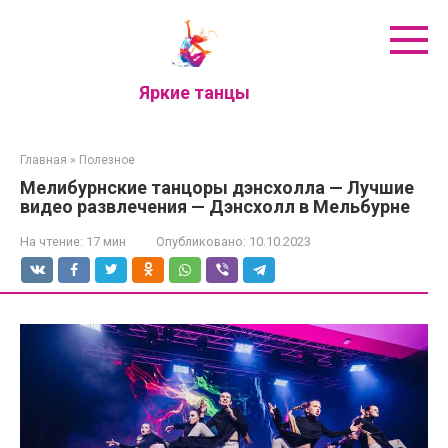
Перейти
к
контенту
Яркие танцы
Главная
»
Полезное
Мелибурнские танцоры дэнсхолла — Лучшие
видео развлечения — Дэнсхолл в Мельбурне
На чтение:
17 мин
Опубликовано:
10.10.2023