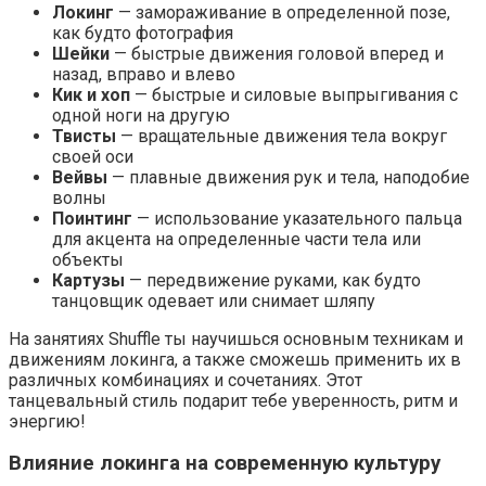
Локинг
— замораживание в определенной позе,
как будто фотография
Шейки
— быстрые движения головой вперед и
назад, вправо и влево
Кик и хоп
— быстрые и силовые выпрыгивания с
одной ноги на другую
Твисты
— вращательные движения тела вокруг
своей оси
Вейвы
— плавные движения рук и тела, наподобие
волны
Поинтинг
— использование указательного пальца
для акцента на определенные части тела или
объекты
Картузы
— передвижение руками, как будто
танцовщик одевает или снимает шляпу
На занятиях Shuffle ты научишься основным техникам и
движениям локинга, а также сможешь применить их в
различных комбинациях и сочетаниях. Этот
танцевальный стиль подарит тебе уверенность, ритм и
энергию!
Влияние локинга на современную культуру