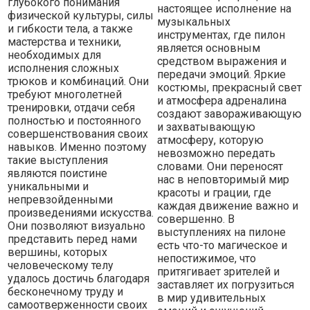
глубокого понимания
настоящее исполнение на
физической культуры, силы
музыкальных
и гибкости тела, а также
инструментах, где пилон
мастерства и техники,
является основным
необходимых для
средством выражения и
исполнения сложных
передачи эмоций. Яркие
трюков и комбинаций. Они
костюмы, прекрасный свет
требуют многолетней
и атмосфера адреналина
тренировки, отдачи себя
создают завораживающую
полностью и постоянного
и захватывающую
совершенствования своих
атмосферу, которую
навыков. Именно поэтому
невозможно передать
такие выступления
словами. Они переносят
являются поистине
нас в неповторимый мир
уникальными и
красоты и грации, где
непревзойденными
каждая движение важно и
произведениями искусства.
совершенно. В
Они позволяют визуально
выступлениях на пилоне
представить перед нами
есть что-то магическое и
вершины, которых
непостижимое, что
человеческому телу
притягивает зрителей и
удалось достичь благодаря
заставляет их погрузиться
бесконечному труду и
в мир удивительных
самоотверженности своих