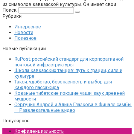
из символов кавказской культуры. Он имеет свои
Поиск:
Рубрики
Интересное
Новости
Полезное
Новые публикации
RuPost: российский стандарт для корпоративной
почтовой инфраструктуры
Школа кавказских танцев: путь к грации, силе и
культуре
Такси: удобство, безопасность и выбор для
каждого пассажира
Кованые тибетские поющие чаши: звук древней
мудрости
Сергунин Андрей и Алина Глазкова в финале самбы
— Развлекательные видео
Популярное
Конфиденциальность