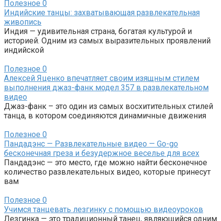
Полезное
0
Индийские танцы: захватывающая развлекательная
живопись
Индия — удивительная страна, богатая культурой и
историей. Одним из самых выразительных проявлений
индийской
Полезное
0
Алексей Яценко впечатляет своим изящным стилем
выполнения джаз-фанк модел 357 в развлекательном
видео
Джаз-фанк – это один из самых восхитительных стилей
танца, в котором соединяются динамичные движения
Полезное
0
Пандадэнс — Развлекательные видео — Go-go
бесконечная греза и безудержное веселье для всех
Пандадэнс — это место, где можно найти бесконечное
количество развлекательных видео, которые принесут
вам
Полезное
0
Учимся танцевать лезгинку с помощью видеоуроков
Лезгинка — это традиционный танец, являющийся одним