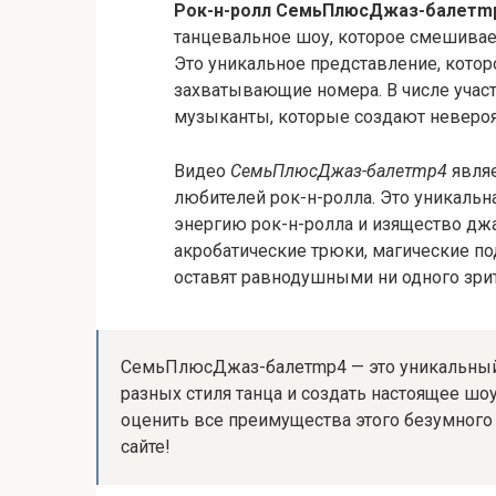
Рок-н-ролл СемьПлюсДжаз-балетm
танцевальное шоу, которое смешивает
Это уникальное представление, кото
захватывающие номера. В числе уча
музыканты, которые создают невероя
Видео
СемьПлюсДжаз-балетmp4
являе
любителей рок-н-ролла. Это уникаль
энергию рок-н-ролла и изящество дж
акробатические трюки, магические по
оставят равнодушными ни одного зрит
СемьПлюсДжаз-балетmp4 — это уникальный 
разных стиля танца и создать настоящее шо
оценить все преимущества этого безумного
сайте!