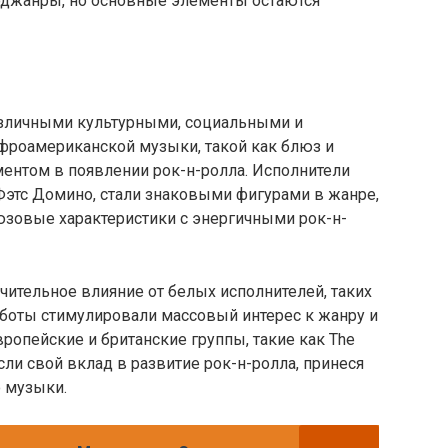
оджанры, но основные элементы остаются
азличными культурными, социальными и
фроамериканской музыки, такой как блюз и
нтом в появлении рок-н-ролла. Исполнители
 Фэтс Домино, стали знаковыми фигурами в жанре,
юзовые характеристики с энергичными рок-н-
ачительное влияние от белых исполнителей, таких
аботы стимулировали массовый интерес к жанру и
ропейские и британские группы, такие как The
несли свой вклад в развитие рок-н-ролла, принеся
 музыки.