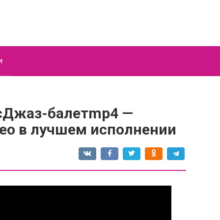
и
сДжаз-балетmp4 —
ео в лучшем исполнении