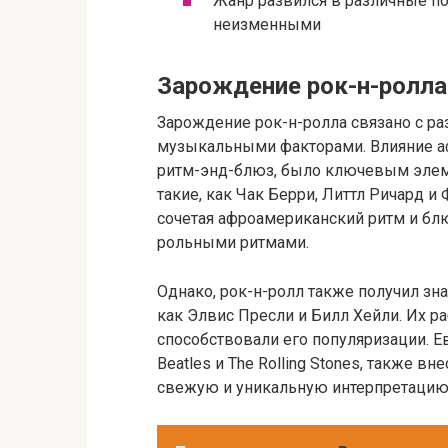
Жанр развился в различные п
неизменными
Зарождение рок-н-ролла
Зарождение рок-н-ролла связано с р
музыкальными факторами. Влияние а
ритм-энд-блюз, было ключевым элеме
такие, как Чак Берри, Литтл Ричард и
сочетая афроамериканский ритм и бл
рольными ритмами.
Однако, рок-н-ролл также получил зн
как Элвис Пресли и Билл Хейли. Их р
способствовали его популяризации. Ев
Beatles и The Rolling Stones, также в
свежую и уникальную интерпретацию