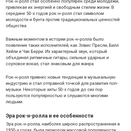
Рок-н-ролл стал особенно популярен среди молодежи,
привлекая их энергией и свободным стилем жизни. В
середине 50-х годов рок-н-ролл стал символом
молодости и бунта против традициональных ценностей
общества.
Важным моментом в истории рок-н-ролла было
появление таких исполнителей, как Элвис Пресли, Билл
Хейли и Чак Берри. Их характерный звук, который
объединял ритмичные гитары, сильные ударные и
соуловое вокал, стал знаковым для жанра.
Рок-н-ролл привнес новые тенденции в музыкальную
индустрию и стал отправной точкой для развития поп-
музыки. Некоторые хиты 50-х годов до сих пор
пользуются популярностью и слушаются многими
людьми.
Эра рок-н-ролла и ее особенности
Эра рок-н-ролла, наиболее широко распространенная в
1950-х годах, была периодом массовой популярности