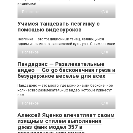
индийской
Полезное
0
Учимся танцевать лезгинку с
помощью видеоуроков
Лезгинка — это традиционный танец, являющийся
одним из символов кавказской культуры. Он имеет свои
Полезное
0
Пандадэнс — Развлекательные
видео — Go-go бесконечная греза и
безудержное веселье для всех
Пандадэнс — это место, где можно найти бесконечное
количество развлекательных видео, которые принесут
вам
Полезное
0
Алексей Яценко впечатляет своим
изящным стилем выполнения
джаз-фанк модел 357 в
развлекательном видео