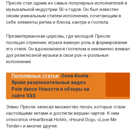
Пресли стал одним из самых популярных исполнителей в
музыкальной индустрии 50-х годов. Он был известен
своим уникальным стилем исполнения, сочетающим в
себе элементы ритма и блюза, кантри и госпела.
Презвитерианская церковь, где молодой Пресли
посещал служение, играла важную роль в формировании
его стиля. Он вдохновлялся госпелом и неизменно вливал
дух религиозной музыки в свои рок-н-ролльные
исполнения.
Популярные статьи
Oona Kivela -
Яркие развлекательные видео
Pole dance Новости и обзоры на
сайте XXX
Элвис Пресли записал множество песен, которые стали
настоящими хитами и достигли вершин чартов. К ним
относятся «Heartbreak Hotel», «Hound Dog», «Love Me
Tender» и многие другие.