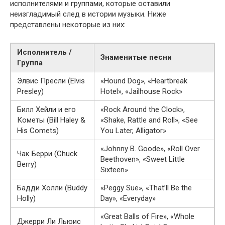
исполнителями и группами, которые оставили
неизгладимый след в истории музыки. Ниже
представлены некоторые из них:
Исполнитель /
Знаменитые песни
Группа
Элвис Пресли (Elvis
«Hound Dog», «Heartbreak
Presley)
Hotel», «Jailhouse Rock»
Билл Хейли и его
«Rock Around the Clock»,
Кометы (Bill Haley &
«Shake, Rattle and Roll», «See
His Comets)
You Later, Alligator»
«Johnny B. Goode», «Roll Over
Чак Берри (Chuck
Beethoven», «Sweet Little
Berry)
Sixteen»
Бадди Холли (Buddy
«Peggy Sue», «That’ll Be the
Holly)
Day», «Everyday»
«Great Balls of Fire», «Whole
Джерри Ли Льюис