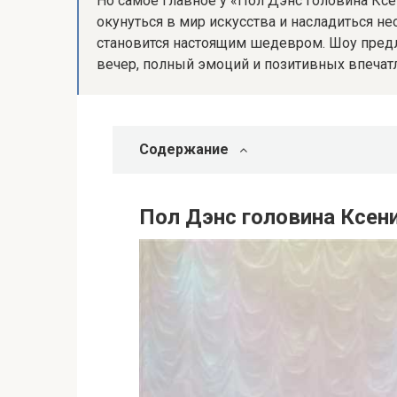
Но самое главное у «Пол Дэнс головина Кс
окунуться в мир искусства и насладиться 
становится настоящим шедевром. Шоу пред
вечер, полный эмоций и позитивных впечат
Содержание
Пол Дэнс головина Ксен