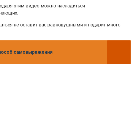
агодаря этим видео можно насладиться
инающих.
каться не оставит вас равнодушными и подарит много
способ самовыражения