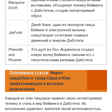
Marquese
вытяжками, объединил технику Вейвинга
Scott
с Дабстепом, создав неповторимый
образ.
Джей Фанк, один из пионеров танца
Вейвинг и электронной музыки,
JayFunk
олицетворил сочетание плавных
движений и энергии Дабстепа.
Pharside
Эта дуэт из Лос-Анджелеса создал
and
новую волну Вейвинга, смешав его с
Phoenix
гипнотическими ритмами Дабстепа.
Популярные статьи
Видео
свадебного танца Саши и Юли -
захватывающее и веселое
развлечение
Каждый из этих танцоров привнес свою неповторимую
технику и стиль в мир Вейвинга и Дабстепа. Их
исполнения удивляют зрителей своей интенсивностью,