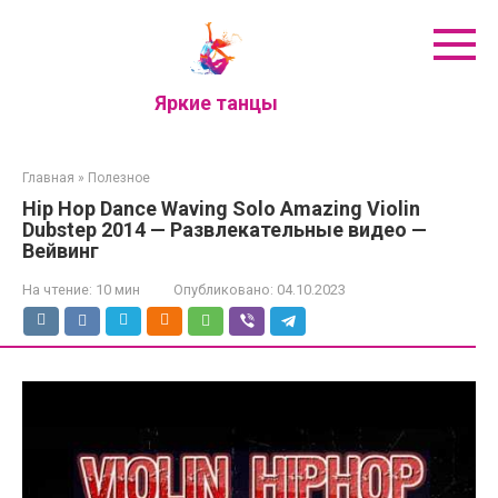
Перейти
к
контенту
Яркие танцы
Главная
»
Полезное
Hip Hop Dance Waving Solo Amazing Violin
Dubstep 2014 — Развлекательные видео —
Вейвинг
На чтение:
10 мин
Опубликовано:
04.10.2023