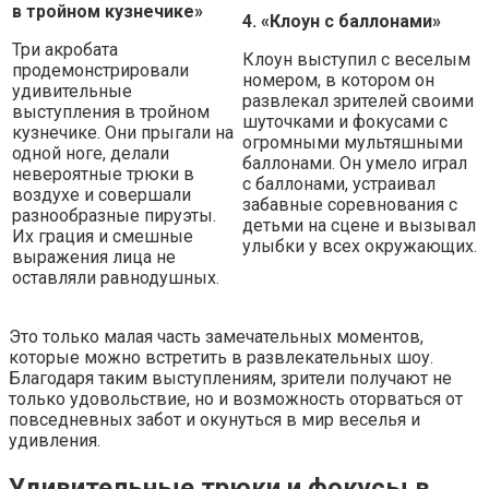
в тройном кузнечике»
4. «Клоун с баллонами»
Три акробата
Клоун выступил с веселым
продемонстрировали
номером, в котором он
удивительные
развлекал зрителей своими
выступления в тройном
шуточками и фокусами с
кузнечике. Они прыгали на
огромными мультяшными
одной ноге, делали
баллонами. Он умело играл
невероятные трюки в
с баллонами, устраивал
воздухе и совершали
забавные соревнования с
разнообразные пируэты.
детьми на сцене и вызывал
Их грация и смешные
улыбки у всех окружающих.
выражения лица не
оставляли равнодушных.
Это только малая часть замечательных моментов,
которые можно встретить в развлекательных шоу.
Благодаря таким выступлениям, зрители получают не
только удовольствие, но и возможность оторваться от
повседневных забот и окунуться в мир веселья и
удивления.
Удивительные трюки и фокусы в