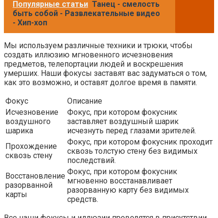
Популярные статьи
Танец - смелость
быть собой - Развлекательные видео
- Хип-хоп
Мы используем различные техники и трюки, чтобы
создать иллюзию мгновенного исчезновения
предметов, телепортации людей и воскрешения
умерших. Наши фокусы заставят вас задуматься о том,
как это возможно, и оставят долгое время в памяти.
Фокус
Описание
Исчезновение
Фокус, при котором фокусник
воздушного
заставляет воздушный шарик
шарика
исчезнуть перед глазами зрителей.
Фокус, при котором фокусник проходит
Прохождение
сквозь толстую стену без видимых
сквозь стену
последствий.
Фокус, при котором фокусник
Восстановление
мгновенно восстанавливает
разорванной
разорванную карту без видимых
карты
средств.
Все наши фокусы и иллюзии проводятся в присутствии