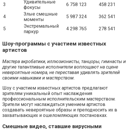
Удивительные
3
6 758 123
458 231
фокусы
Злые смешные
4
5 987 324
362 541
моменты
Экстремальный
5
4 298 765
278 541
паркур
Шоу-программы с участием известных
артистов
Мастера акробатики, иллюзионисты, танцоры, гимнасты и
другие талантливые исполнители воплощают на сцене
невероятные номера, не переставая удивлять зрителей
своими навыками и мастерством.
Шоу с участием известных артистов предлагают
зрителям уникальный опыт наслаждения
профессиональным исполнительским мастерством.
Зрители могут наслаждаться умением артистов
создавать невероятные образы и преподносить их в
захватывающих и ошеломляющих постановках.
Смешные видео, ставшие вирусными