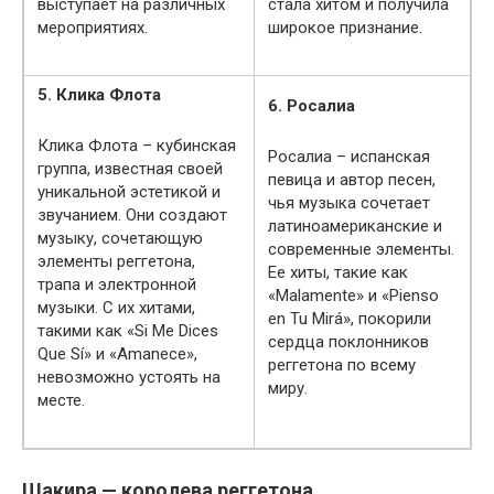
выступает на различных
стала хитом и получила
мероприятиях.
широкое признание.
5. Клика Флота
6. Росалиа
Клика Флота – кубинская
Росалиа – испанская
группа, известная своей
певица и автор песен,
уникальной эстетикой и
чья музыка сочетает
звучанием. Они создают
латиноамериканские и
музыку, сочетающую
современные элементы.
элементы реггетона,
Ее хиты, такие как
трапа и электронной
«Malamente» и «Pienso
музыки. С их хитами,
en Tu Mirá», покорили
такими как «Si Me Dices
сердца поклонников
Que Sí» и «Amanece»,
реггетона по всему
невозможно устоять на
миру.
месте.
Шакира — королева реггетона