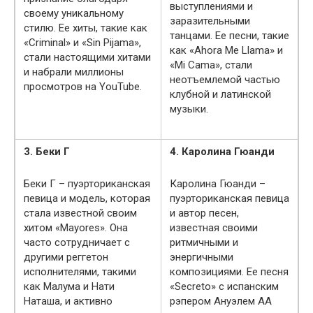
выступлениями и
своему уникальному
заразительными
стилю. Ее хиты, такие как
танцами. Ее песни, такие
«Criminal» и «Sin Pijama»,
как «Ahora Me Llama» и
стали настоящими хитами
«Mi Cama», стали
и набрали миллионы
неотъемлемой частью
просмотров на YouTube.
клубной и латинской
музыки.
3. Беки Г
4. Каролина Гюанди
Беки Г – пуэрториканская
Каролина Гюанди –
певица и модель, которая
пуэрториканская певица
стала известной своим
и автор песен,
хитом «Mayores». Она
известная своими
часто сотрудничает с
ритмичными и
другими реггетон
энергичными
исполнителями, такими
композициями. Ее песня
как Малума и Нати
«Secreto» с испанским
Наташа, и активно
рэпером Ануэлем АА