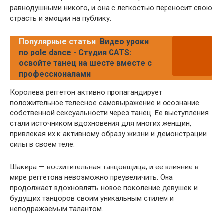
равнодушными никого, и она с легкостью переносит свою
страсть и эмоции на публику.
Популярные статьи
Видео уроки
по pole dance - Студия CATS:
освойте танец на шесте вместе с
профессионалами
Королева реггетон активно пропагандирует
положительное телесное самовыражение и осознание
собственной сексуальности через танец. Ее выступления
стали источником вдохновения для многих женщин,
привлекая их к активному образу жизни и демонстрации
силы в своем теле.
Шакира — восхитительная танцовщица, и ее влияние в
мире реггетона невозможно преувеличить. Она
продолжает вдохновлять новое поколение девушек и
будущих танцоров своим уникальным стилем и
неподражаемым талантом.