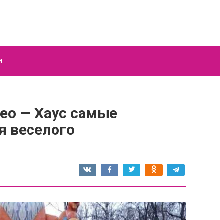
и
ео — Хаус самые
я веселого