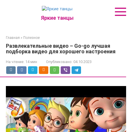
Перейти
к
контенту
Яркие танцы
Главная
»
Полезное
Развлекательные видео – Go-go лучшая
подборка видео для хорошего настроения
На чтение:
14 мин
Опубликовано:
04.10.2023