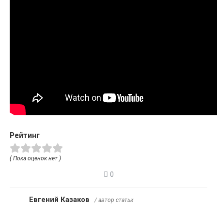
Рейтинг
( Пока оценок нет )
0
Евгений Казаков
/ автор статьи