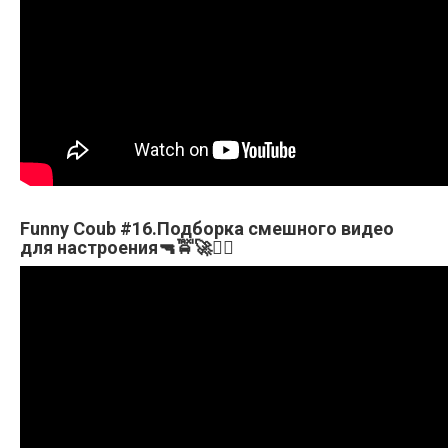
Funny Coub #16.Подборка смешного видео
для настроения🔫🚖🚀🤼‍♀️