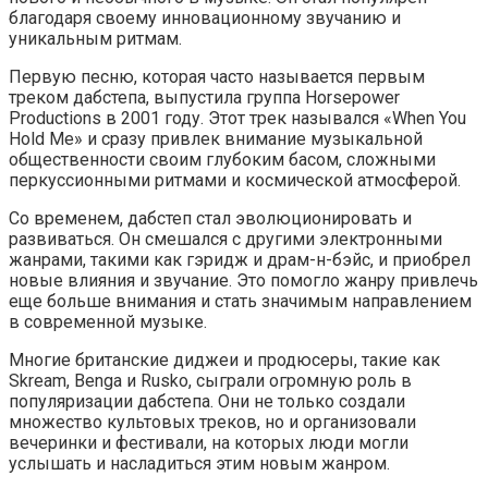
благодаря своему инновационному звучанию и
уникальным ритмам.
Первую песню, которая часто называется первым
треком дабстепа, выпустила группа Horsepower
Productions в 2001 году. Этот трек назывался «When You
Hold Me» и сразу привлек внимание музыкальной
общественности своим глубоким басом, сложными
перкуссионными ритмами и космической атмосферой.
Со временем, дабстеп стал эволюционировать и
развиваться. Он смешался с другими электронными
жанрами, такими как гэридж и драм-н-бэйс, и приобрел
новые влияния и звучание. Это помогло жанру привлечь
еще больше внимания и стать значимым направлением
в современной музыке.
Многие британские диджеи и продюсеры, такие как
Skream, Benga и Rusko, сыграли огромную роль в
популяризации дабстепа. Они не только создали
множество культовых треков, но и организовали
вечеринки и фестивали, на которых люди могли
услышать и насладиться этим новым жанром.