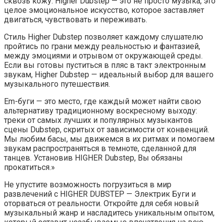
сквозь кожу. Higher Dubstep — это не просто музыка, это
целое эмоциональное искусство, которое заставляет
двигаться, чувствовать и переживать.
Стиль Higher Dubstep позволяет каждому слушателю
пройтись по грани между реальностью и фантазией,
между эмоциями и отрывом от окружающей среды.
Если вы готовы пуститься в пляс в такт электронным
звукам, Higher Dubstep — идеальный выбор для вашего
музыкального путешествия.
Em-буги — это место, где каждый может найти свою
альтернативу традиционному воскресному выходу:
треки от самых лучших и популярных музыкантов
сцены Dubstep, скритых от зависимости от конвенций.
Мы любим басы, мы движемся в их ритмах и помогаем
звукам распространяться в темноте, сделанной для
танцев. Установив HIGHER Dubstep, Вы обязаны
прокатиться.»
Не упустите возможность погрузиться в мир
развлечений с HIGHER DUBSTEP — Электрик Буги и
оторваться от реальности. Откройте для себя новый
музыкальный жанр и насладитесь уникальным опытом,