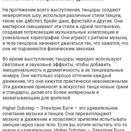
На протяжении всего выступления, танцоры создают
невероятное шоу, используя различные стили танцев,
такие как дабстеп, брейк-данс, фристайл и другие. Они
мастерски смешивают эти стили в одной постановке,
создавая потрясающие музыкальные композиции и
уникальные хореографии. Они играют с ритмом музыки,
и тела танцоров начинают двигаться так, что кажется, что
они не подчиняются физическим законам.
Во время выступления, танцоры нередко используют
световые и звуковые эффекты, чтобы добавить
эмоциональность и драматичность в их танцевальные
номера. Они настолько хорошо отточили каждый
движение, что они кажутся практически невозможными.
Эти движения привносят в искусство танца новые грани
и стандарты, делая его более интересным и
захватывающим для зрителей.
Higher Dubstep — Электрик Буги — это удивительное
сочетание музыки и танцев. Они перевоплощают
музыку в движение и позволяют зрителям испытывать
эмоции через свое тело. Если вы хотите испытать что-то
новое и удивительное, Higher Dubstep — Электрик Буги