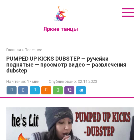
Перейти
к
контенту
Яркие танцы
Главная
»
Полезное
PUMPED UP KICKS DUBSTEP — ручейки
поднятые — просмотр видео — развлечения
dubstep
На чтение:
17 мин
Опубликовано:
02.11.2023