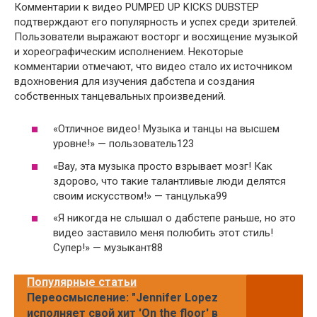
Комментарии к видео PUMPED UP KICKS DUBSTEP
подтверждают его популярность и успех среди зрителей.
Пользователи выражают восторг и восхищение музыкой
и хореографическим исполнением. Некоторые
комментарии отмечают, что видео стало их источником
вдохновения для изучения дабстепа и создания
собственных танцевальных произведений.
«Отличное видео! Музыка и танцы на высшем
уровне!» — пользователь123
«Вау, эта музыка просто взрывает мозг! Как
здорово, что такие талантливые люди делятся
своим искусством!» — танцулька99
«Я никогда не слышал о дабстепе раньше, но это
видео заставило меня полюбить этот стиль!
Супер!» — музыкант88
Популярные статьи
Переосмысление: "Jennifer Lopez
исполняет свой хит 'On the floor' в