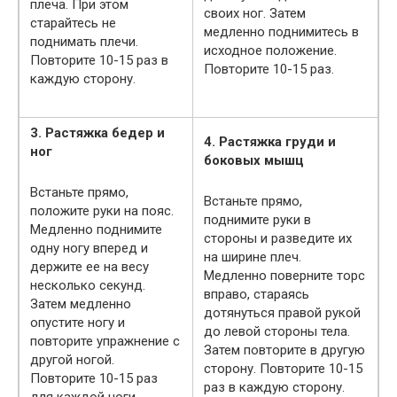
плеча. При этом
своих ног. Затем
старайтесь не
медленно поднимитесь в
поднимать плечи.
исходное положение.
Повторите 10-15 раз в
Повторите 10-15 раз.
каждую сторону.
3. Растяжка бедер и
4. Растяжка груди и
ног
боковых мышц
Встаньте прямо,
Встаньте прямо,
положите руки на пояс.
поднимите руки в
Медленно поднимите
стороны и разведите их
одну ногу вперед и
на ширине плеч.
держите ее на весу
Медленно поверните торс
несколько секунд.
вправо, стараясь
Затем медленно
дотянуться правой рукой
опустите ногу и
до левой стороны тела.
повторите упражнение с
Затем повторите в другую
другой ногой.
сторону. Повторите 10-15
Повторите 10-15 раз
раз в каждую сторону.
для каждой ноги.