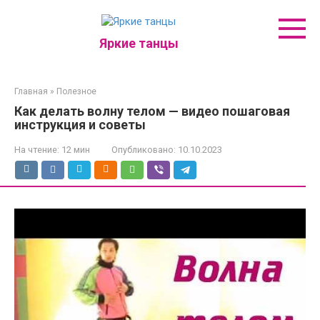
Перейти
к
контенту
Яркие танцы
Главная
»
Полезное
Как делать волну телом — видео пошаговая
инструкция и советы
На чтение:
12 мин
Опубликовано:
10.10.2023