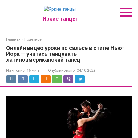
Перейти
к
контенту
Яркие танцы
Главная
»
Полезное
Онлайн видео уроки по сальсе в стиле Нью-
Йорк — учитесь танцевать
латиноамериканский танец
На чтение:
16 мин
Опубликовано:
04.10.2023