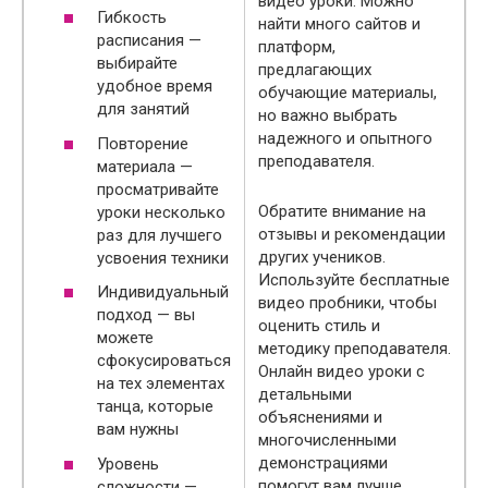
видео уроки. Можно
Гибкость
найти много сайтов и
расписания —
платформ,
выбирайте
предлагающих
удобное время
обучающие материалы,
для занятий
но важно выбрать
надежного и опытного
Повторение
преподавателя.
материала —
просматривайте
Обратите внимание на
уроки несколько
отзывы и рекомендации
раз для лучшего
других учеников.
усвоения техники
Используйте бесплатные
Индивидуальный
видео пробники, чтобы
подход — вы
оценить стиль и
можете
методику преподавателя.
сфокусироваться
Онлайн видео уроки с
на тех элементах
детальными
танца, которые
объяснениями и
вам нужны
многочисленными
демонстрациями
Уровень
помогут вам лучше
сложности —