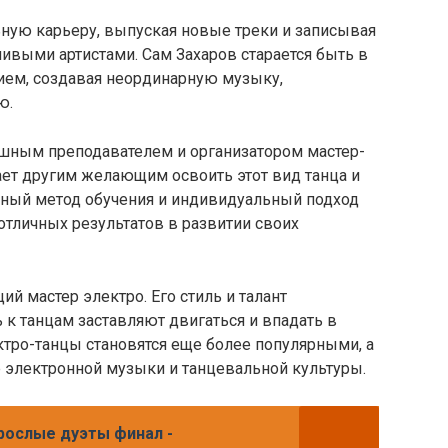
ную карьеру, выпуская новые треки и записывая
ивыми артистами. Сам Захаров старается быть в
нием, создавая неординарную музыку,
ю.
ешным преподавателем и организатором мастер-
ает другим желающим освоить этот вид танца и
льный метод обучения и индивидуальный подход
тличных результатов в развитии своих
й мастер электро. Его стиль и талант
ь к танцам заставляют двигаться и впадать в
ектро-танцы становятся еще более популярными, а
е электронной музыки и танцевальной культуры.
рослые дуэты финал -