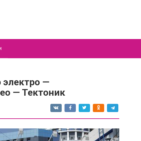
и
 электро —
ео — Тектоник