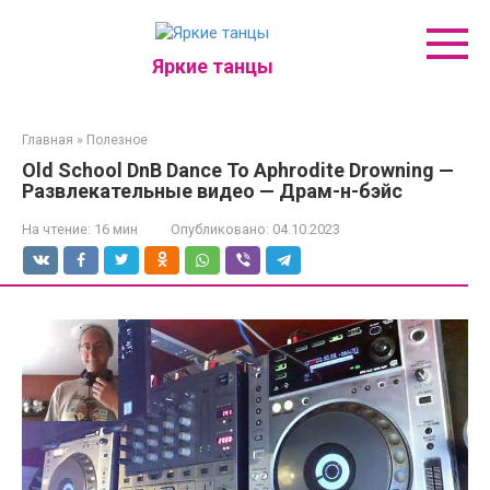
Перейти
к
контенту
Яркие танцы
Главная
»
Полезное
Old School DnB Dance To Aphrodite Drowning —
Развлекательные видео — Драм-н-бэйс
На чтение:
16 мин
Опубликовано:
04.10.2023