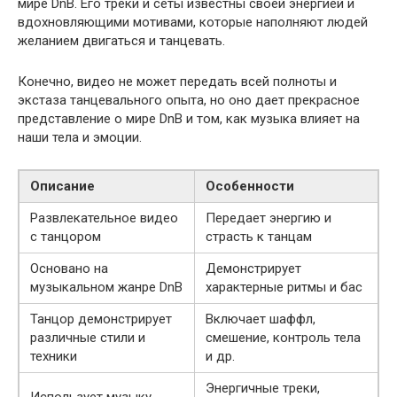
мире DnB. Его треки и сеты известны своей энергией и
вдохновляющими мотивами, которые наполняют людей
желанием двигаться и танцевать.
Конечно, видео не может передать всей полноты и
экстаза танцевального опыта, но оно дает прекрасное
представление о мире DnB и том, как музыка влияет на
наши тела и эмоции.
Описание
Особенности
Развлекательное видео
Передает энергию и
с танцором
страсть к танцам
Основано на
Демонстрирует
музыкальном жанре DnB
характерные ритмы и бас
Танцор демонстрирует
Включает шаффл,
различные стили и
смешение, контроль тела
техники
и др.
Энергичные треки,
Использует музыку