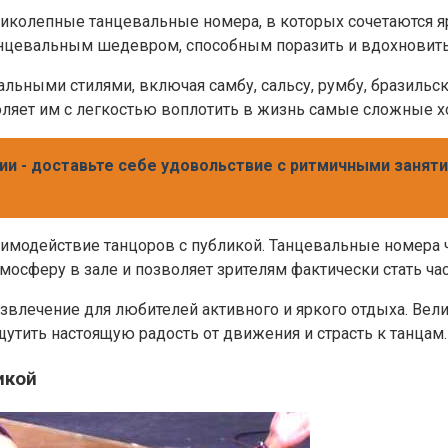
колепные танцевальные номера, в которых сочетаются яр
нцевальным шедевром, способным поразить и вдохновить
ьными стилями, включая самбу, сальсу, румбу, бразильс
воляет им с легкостью воплотить в жизнь самые сложные 
ии - доставьте себе удовольствие с ритмичными занят
имодействие танцоров с публикой. Танцевальные номера
тмосферу в зале и позволяет зрителям фактически стать ча
влечение для любителей активного и яркого отдыха. Вел
тить настоящую радость от движения и страсть к танцам.
икой