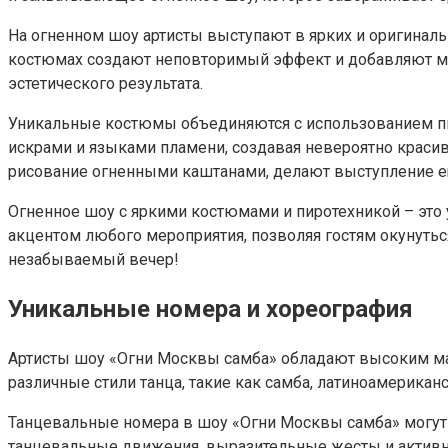
На огненном шоу артисты выступают в ярких и оригинал
костюмах создают неповторимый эффект и добавляют м
эстетического результата.
Уникальные костюмы объединяются с использованием пи
искрами и языками пламени, создавая невероятно краси
рисование огненными каштанами, делают выступление 
Огненное шоу с яркими костюмами и пиротехникой – это 
акцентом любого мероприятия, позволяя гостям окунутьс
незабываемый вечер!
Уникальные номера и хореография
Артисты шоу «Огни Москвы самба» обладают высоким ма
различные стили танца, такие как самба, латиноамерика
Танцевальные номера в шоу «Огни Москвы самба» могут
танцевальные движения, выразительные жесты и активно