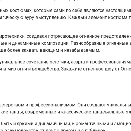
ьных костюмах, которые сами по себе являются настоящи
агическую ауру выступлению. Каждый элемент костюма т
ротехники, создавая потрясающее огненное представлени
вые и динамичные композиции. Разнообразные огненные э
еще более захватывающим и незабываемым.
уникальное сочетание эстетики, азарта и профессионализ
я в мир огня и волшебства. Закажите огненное шоу от Огн
стерством и профессионализмом. Они создают уникальные
нские танцы, современные и классические танцевальные э
 быть и яркими и динамичными, и романтичными и эмоци
 взаимодействуют друг с другом и с публикой.