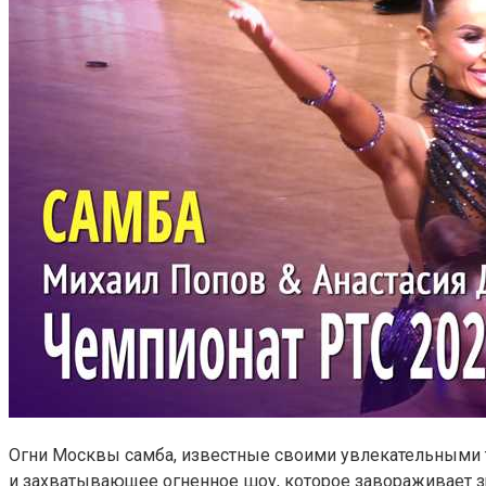
Огни Москвы самба, известные своими увлекательными т
и захватывающее огненное шоу, которое завораживает з