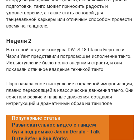
подготовки, танго может приносить радость и
удовлетворение, а также стать основой для
танцевальной карьеры или отличным способом провести
время на танцполе.
Неделя 2
На второй неделе конкурса DWTS 18 Шарна Бергесс и
Чарли Уайт представили потрясающее исполнение танго.
Их выступление было полно энергии и страсти, и они
показали отличное владение техникой танго.
Пара начала свое выступление с красивой импровизации,
плавно переходящей в классические движения танго. Они
сочетали резкие и плавные движения, создавая
интригующий и драматичный образ на танцполе.
Популярные статьи
Развлекательное видео с танцем
бути под ремикс Jason Derulo - Talk
Dirty Syfer x Sub Works