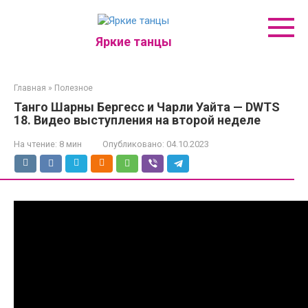
Перейти
к
контенту
Яркие танцы
Главная
»
Полезное
Танго Шарны Бергесс и Чарли Уайта — DWTS
18. Видео выступления на второй неделе
На чтение:
8 мин
Опубликовано:
04.10.2023