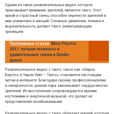
Одним из таких развлекательных видео, которое
приковывает внимание зрителей, является танго. Этот
яркий и страстный танец способен перенести зрителей в
мир романтики и эмоций. Сложные движения, техника и
выразительность делают танго захватывающим
зрелищем.
Популярные статьи
Bboy Physicx
2011: лучшие моменты и
удивительные трюки в брейк-
дансе
Развлекательное видео с танго, такое как «Шарна
Бергесс и Чарли Уайт – Танго», становится настоящим
хитом в интернете. Благодаря своему профессионализму
и синхронности, данная пара завоевывает сердца многих
зрителей. Их выступления сопровождаются яркими
костюмами и энергичной музыкой, что делает их
представления незабываемыми.
Развлекательное видео с танго обладает магией, которая