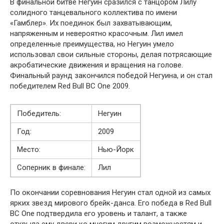
В финальной битве Негуин сразился с танцором Лилу
солидного танцевального коллектива по имени
«Гамблер». Их поединок был захватывающим,
напряженным и невероятно красочным. Лил имел
определенные преимущества, но Негуин умело
использовал свои сильные стороны, делая потрясающие
акробатические движения и вращения на голове.
Финальный раунд закончился победой Негуина, и он стал
победителем Red Bull BC One 2009.
Победитель:
Негуин
Год:
2009
Место:
Нью-Йорк
Соперник в финале:
Лил
По окончании соревнования Негуин стал одной из самых
ярких звезд мирового брейк-данса. Его победа в Red Bull
BC One подтвердила его уровень и талант, а также