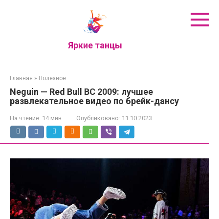
Перейти
к
контенту
Яркие танцы
Главная
»
Полезное
Neguin — Red Bull BC 2009: лучшее
развлекательное видео по брейк-дансу
На чтение:
14 мин
Опубликовано:
11.10.2023