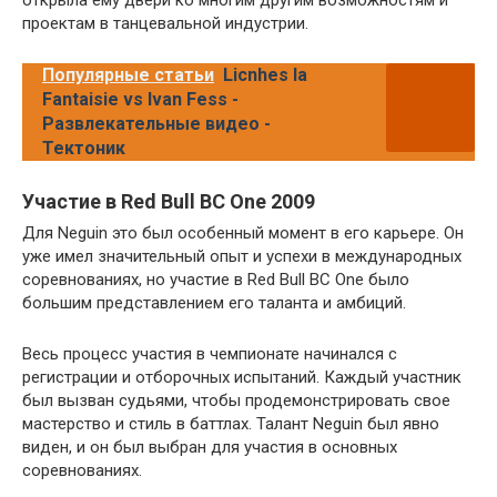
открыла ему двери ко многим другим возможностям и
проектам в танцевальной индустрии.
Популярные статьи
Licnhes la
Fantaisie vs Ivan Fess -
Развлекательные видео -
Тектоник
Участие в Red Bull BC One 2009
Для Neguin это был особенный момент в его карьере. Он
уже имел значительный опыт и успехи в международных
соревнованиях, но участие в Red Bull BC One было
большим представлением его таланта и амбиций.
Весь процесс участия в чемпионате начинался с
регистрации и отборочных испытаний. Каждый участник
был вызван судьями, чтобы продемонстрировать свое
мастерство и стиль в баттлах. Талант Neguin был явно
виден, и он был выбран для участия в основных
соревнованиях.