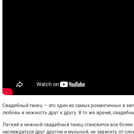
Свадебный танец — это один из самых романтичных и з
любовь и нежность друг к другу. В то же время, свадеб
Легкий и нежный свадебный танец становится все более
наслаждаться друг другом и музыкой, не зависеть от сло