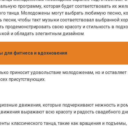
вальную программу, которая будет соответствовать их же
о танца. Молодожены могут выбрать любимую песню, кот
 песни, чтобы такт музыки соответствовал выбранной хо
ть продемонстрировать свою красоту и стильность в под
ыкой и обладать элегантным дизайном.
нцы для фитнеса и вдохновения
лько приносит удовольствие молодоженам, но и оставляет 
всех присутствующих.
рациозные движения, которые подчеркивают нежность и ром
движения выражают всю красоту и радость свадебного дня
енты классического танца, такие как вращения и подъемы