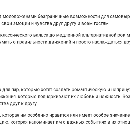
д молодоженами безграничные возможности для самовыраж
 свои эмоции и чувства друг другу и всем гостям.
т классического вальса до медленной альтернативной рок 
думать о правильности движений и просто наслаждаться д
для пар, которые хотят создать романтическую и неприну
жения, которые подчеркивают их любовь и нежность. Воз
тва друг к другу.
 которая им особенно нравится или имеет особое значени
ию, которая напоминает им о важных событиях в их отнош