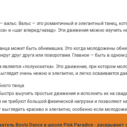
 вальс. Вальс — это романтичный и элегантный танец, к
са» и «шаг вперед/назад». Эти движения можно изучить н
нца может быть обнимашка. Это когда молодожены обним
уг друг друга или поворотами. Главное — быть в одном 
является «полукокетка». Это движение, при котором мол
глядит очень нежно и элегантно, и легко осваивается да
ного танца:
 быстро выучить простые движения и исполнить их на свад
 не требуют большой физической нагрузки и позволяют н
 выглядеть красиво и элегантно, особенно если молодоже
атель Booty Dance в школе Pink Paradice - раскрывает