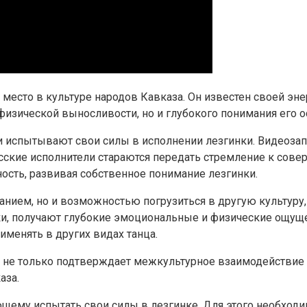
 место в культуре народов Кавказа. Он известен своей э
физической выносливости, но и глубокого понимания его о
и испытывают свои силы в исполнении лезгинки. Видеозап
Русские исполнители стараются передать стремление к сове
ость, развивая собственное понимание лезгинки.
анием, но и возможностью погрузиться в другую культуру,
и, получают глубокие эмоциональные и физические ощущен
именять в других видах танца.
и не только подтверждает межкультурное взаимодействие 
аза.
ему испытать свои силы в лезгинке. Для этого необходим