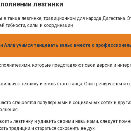
сполнении лезгинки
в танце лезгинке, традиционном для народа Дагестана. Эт
й гибкости, силы и координации.
й и Алла учимся танцевать вальс вместе с профессиона
сполнителями, которые представляют свои версии и интерп
вильную технику и стиль этого танца. Они тренируются и 
часто становятся популярными в социальных сетях и друг
олнения.
своить лезгинку и удивить своими навыками, следует помни
ть традиции и стараться сохранить ее дух.