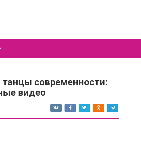
и
 танцы современности:
ные видео