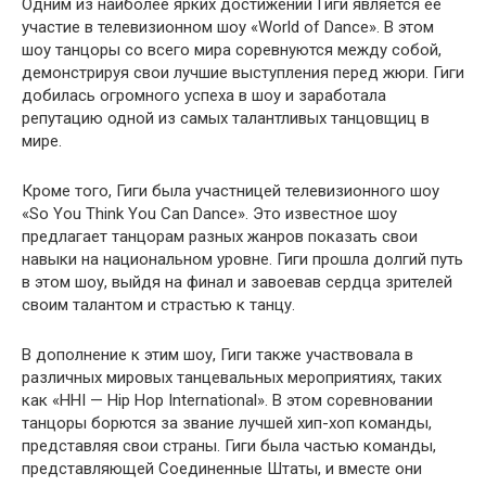
Одним из наиболее ярких достижений Гиги является ее
участие в телевизионном шоу «World of Dance». В этом
шоу танцоры со всего мира соревнуются между собой,
демонстрируя свои лучшие выступления перед жюри. Гиги
добилась огромного успеха в шоу и заработала
репутацию одной из самых талантливых танцовщиц в
мире.
Кроме того, Гиги была участницей телевизионного шоу
«So You Think You Can Dance». Это известное шоу
предлагает танцорам разных жанров показать свои
навыки на национальном уровне. Гиги прошла долгий путь
в этом шоу, выйдя на финал и завоевав сердца зрителей
своим талантом и страстью к танцу.
В дополнение к этим шоу, Гиги также участвовала в
различных мировых танцевальных мероприятиях, таких
как «HHI — Hip Hop International». В этом соревновании
танцоры борются за звание лучшей хип-хоп команды,
представляя свои страны. Гиги была частью команды,
представляющей Соединенные Штаты, и вместе они