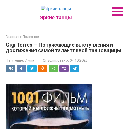
Перейти
к
контенту
Яркие танцы
Главная
»
Полезное
Gigi Torres — Потрясающие выступления и
достижения самой талантливой танцовщицы
На чтение:
7 мин
Опубликовано:
04.10.2023