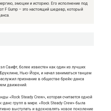
нергию, эмоции и историю. Его исполнение под
ь от F Gump – это настоящий шедевр, который
анса.
иэл Свифт, более известен как один из лучших
 Бруклине, Нью-Йорк, и начал заниматься танцем
заслужил признание в обществе брейк-данса
зием движений.
нды «Rock Steady Crew», которая считается одной
-данс групп в мире. «Rock Steady Crew» была
ктивно выступать и вдохновлять новое поколение