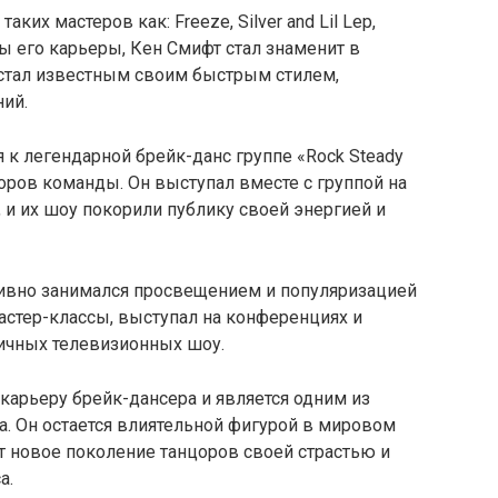
таких мастеров как: Freeze, Silver and Lil Lep,
оды его карьеры, Кен Смифт стал знаменит в
 стал известным своим быстрым стилем,
ий.
 к легендарной брейк-данс группе «Rock Steady
оров команды. Он выступал вместе с группой на
 и их шоу покорили публику своей энергией и
ивно занимался просвещением и популяризацией
астер-классы, выступал на конференциях и
личных телевизионных шоу.
карьеру брейк-дансера и является одним из
ца. Он остается влиятельной фигурой в мировом
т новое поколение танцоров своей страстью и
а.