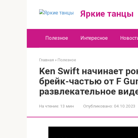
Перейти
к
Яркие танцы
контенту
Полезное
Интересное
Новост
Главная
»
Полезное
Ken Swift начинает р
брейк-частью от F G
развлекательное виде
На чтение:
13 мин
Опубликовано:
04.10.2023