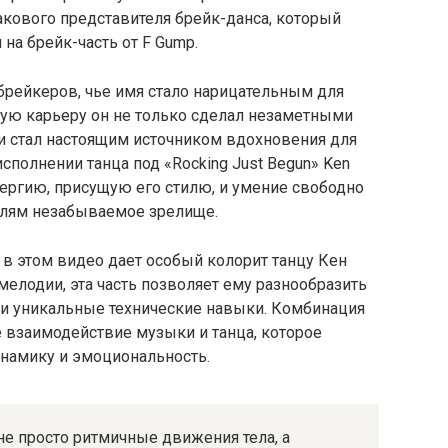
акового представителя брейк-данса, который
а брейк-часть от F Gump.
 брейкеров, чье имя стало нарицательным для
гую карьеру он не только сделал незаметными
и стал настоящим источником вдохновения для
сполнении танца под «Rocking Just Begun» Ken
ергию, присущую его стилю, и умение свободно
телям незабываемое зрелище.
 в этом видео дает особый колорит танцу Кен
 мелодии, эта часть позволяет ему разнообразить
ои уникальные технические навыки. Комбинация
е взаимодействие музыки и танца, которое
намику и эмоциональность.
 не просто ритмичные движения тела, а