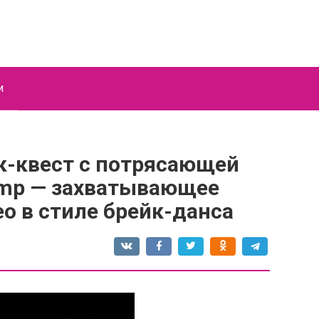
и
ок-квест с потрясающей
ump — захватывающее
о в стиле брейк-данса