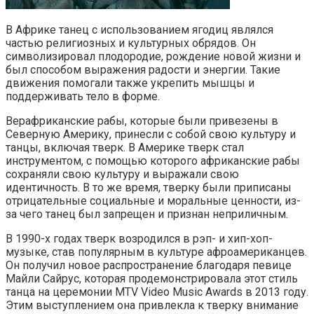
В Африке танец с использованием ягодиц являлся
частью религиозных и культурных обрядов. Он
символизировал плодородие, рождение новой жизни и
был способом выражения радости и энергии. Такие
движения помогали также укрепить мышцы и
поддерживать тело в форме.
Верафриканские рабы, которые были привезены в
Северную Америку, принесли с собой свою культуру и
танцы, включая тверк. В Америке тверк стал
инструментом, с помощью которого африканские рабы
сохраняли свою культуру и выражали свою
идентичность. В то же время, тверку были приписаны
отрицательные социальные и моральные ценности, из-
за чего танец был запрещен и признан неприличным.
В 1990-х годах тверк возродился в рэп- и хип-хоп-
музыке, став популярным в культуре афроамериканцев.
Он получил новое распространение благодаря певице
Майли Сайрус, которая продемонстрировала этот стиль
танца на церемонии MTV Video Music Awards в 2013 году.
Этим выступлением она привлекла к тверку внимание