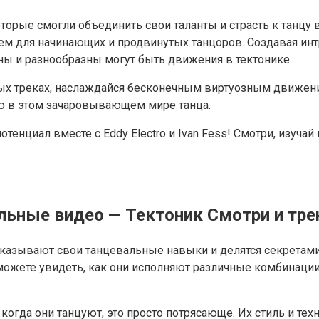
торые смогли объединить свои таланты и страсть к танцу 
ем для начинающих и продвинутых танцоров. Создавая и
ны и разнообразны могут быть движения в тектонике.
ых треках, наслаждайся бесконечным виртуозным движен
ю в этом зачаровывающем мире танца.
тенциал вместе с Eddy Electro и Ivan Fess! Смотри, изуча
тельные видео — Тектоник Смотри и тре
 показывают свои танцевальные навыки и делятся секретам
можете увидеть, как они исполняют различные комбинации
и когда они танцуют, это просто потрясающе. Их стиль и т