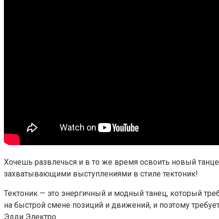
Хочешь развлечься и в то же время освоить новый танцев
захватывающими выступлениями в стиле тектоник!
Тектоник — это энергичный и модный танец, который тре
на быстрой смене позиций и движений, и поэтому требуе
Эдди Электро.