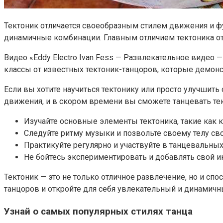
Тектоник отличается своеобразным стилем движения и ф
динамичные комбинации. Главным отличием тектоника от 
Видео «Eddy Electro Ivan Fess — Развлекательное видео —
классы от известных тектоник-танцоров, которые демонс
Если вы хотите научиться тектонику или просто улучшить
движения, и в скором времени вы сможете танцевать тек
Изучайте основные элементы тектоника, такие как 
Следуйте ритму музыки и позвольте своему телу св
Практикуйте регулярно и участвуйте в танцевальны
Не бойтесь экспериментировать и добавлять свой и
Тектоник — это не только отличное развлечение, но и с
танцоров и откройте для себя увлекательный и динамичн
Узнай о самых популярных стилях танца