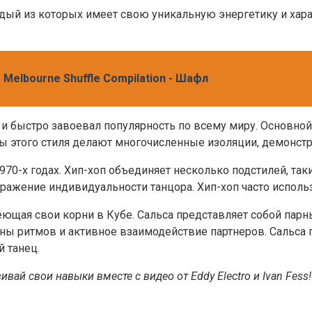
дый из которых имеет свою уникальную энергетику и хара
elbourne Shuffle Compilation - Шафл
 и быстро завоевал популярность по всему миру. Основной
ы этого стиля делают многочисленные изоляции, демонстр
70-х годах. Хип-хоп объединяет несколько подстилей, таки
ыражение индивидуальности танцора. Хип-хоп часто исполь
еющая свои корни в Кубе. Сальса представляет собой пар
ены ритмов и активное взаимодействие партнеров. Сальса
 танец.
вай свои навыки вместе с видео от Eddy Electro и Ivan Fess!