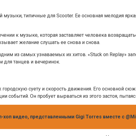
й музыки, типичные для Scooter. Ее основная мелодия ярк
ечении к музыке, которая заставляет человека возвращатьс
ызывает желание слушать ее снова и снова.
 одним из самых узнаваемых их хитов. «Stuck on Replay» з
 для танцев и вечеринок.
городскую суету и скорость движения. Его основной сюжет
ии событий. Он пробует вырваться из этого застоя, пытаяс
хоп видео, представленными Gigi Torres вместе с @Mig