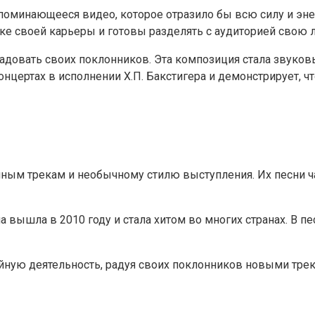
оминающееся видео, которое отразило бы всю силу и энер
ике своей карьеры и готовы разделять с аудиторией свою 
т радовать своих поклонников. Эта композиция стала звук
нцертах в исполнении Х.П. Бакстигера и демонстрирует, что 
гичным трекам и необычному стилю выступления. Их песни
на вышла в 2010 году и стала хитом во многих странах. В п
ийную деятельность, радуя своих поклонников новыми тр