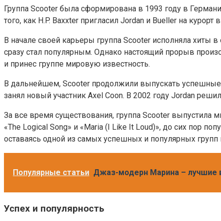
Группа Scooter была сформирована в 1993 году в Германии.
того, как H.P. Baxxter пригласил Jordan и Bueller на курорт
В начале своей карьеры группа Scooter исполняла хиты в 
сразу стал популярным. Однако настоящий прорыв произош
и принес группе мировую известность.
В дальнейшем, Scooter продолжили выпускать успешные син
занял новый участник Axel Coon. В 2002 году Jordan решил
За все время существования, группа Scooter выпустила м
«The Logical Song» и «Maria (I Like It Loud)», до сих по
оставаясь одной из самых успешных и популярных групп
Популярные статьи
Джаз-модерн Марина – лучшие 
Успех и популярность