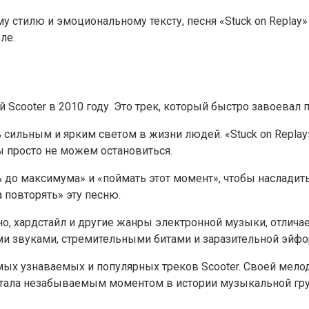
у стилю и эмоциональному тексту, песня «Stuck on Replay»
ле.
Scooter в 2010 году. Это трек, который быстро завоевал п
ь сильным и ярким светом в жизни людей. «Stuck on Repl
ы просто не можем остановиться.
 до максимума» и «поймать этот момент», чтобы насладить
 повторять» эту песню.
о, хардстайл и другие жанры электронной музыки, отличае
ми звуками, стремительными битами и заразительной эйфо
самых узнаваемых и популярных треков Scooter. Своей мел
стала незабываемым моментом в истории музыкальной груп