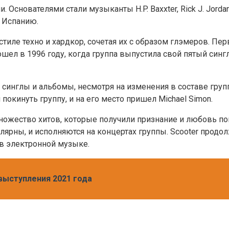
 Основателями стали музыканты H.P. Baxxter, Rick J. Jordan
 в Испанию.
стиле техно и хардкор, сочетая их с образом глэмеров. Пе
ел в 1996 году, когда группа выпустила свой пятый сингл 
глы и альбомы, несмотря на изменения в составе группы. В
 покинуть группу, и на его место пришел Michael Simon.
ножество хитов, которые получили признание и любовь покл
р популярны, и исполняются на концертах группы. Scooter пр
 в электронной музыке.
выступления 2021 года