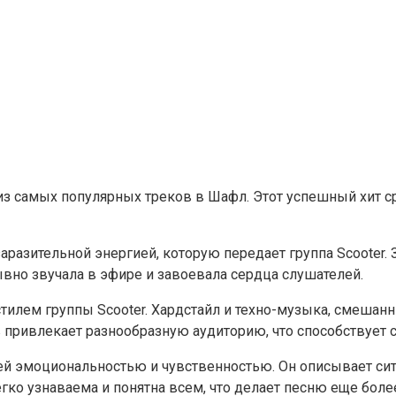
им из самых популярных треков в Шафл. Этот успешный хит
разительной энергией, которую передает группа Scooter. З
рывно звучала в эфире и завоевала сердца слушателей.
тилем группы Scooter. Хардстайл и техно-музыка, смешан
 привлекает разнообразную аудиторию, что способствует 
воей эмоциональностью и чувственностью. Он описывает си
егко узнаваема и понятна всем, что делает песню еще боле