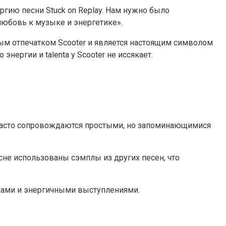
гию песни Stuck on Replay. Нам нужно было
любовь к музыке и энергетике».
овым отпечатком Scooter и является настоящим символом
энергии и talenta у Scooter не иссякает.
 часто сопровождаются простыми, но запоминающимися
есне использованы сэмплы из других песен, что
еками и энергичными выступлениями.