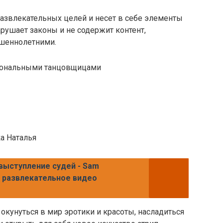
я развлекательных целей и несет в себе элементы
нарушает законы и не содержит контент,
шеннолетними.
иональными танцовщицами
ка Наталья
выступление судей - Sam
е развлекательное видео
ть окунуться в мир эротики и красоты, насладиться