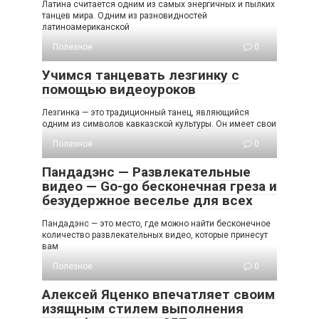
Латина считается одним из самых энергичных и пылких
танцев мира. Одним из разновидностей
латиноамериканской
Полезное
0
Учимся танцевать лезгинку с
помощью видеоуроков
Лезгинка — это традиционный танец, являющийся
одним из символов кавказской культуры. Он имеет свои
Полезное
0
Пандадэнс — Развлекательные
видео — Go-go бесконечная греза и
безудержное веселье для всех
Пандадэнс — это место, где можно найти бесконечное
количество развлекательных видео, которые принесут
вам
Полезное
0
Алексей Яценко впечатляет своим
изящным стилем выполнения