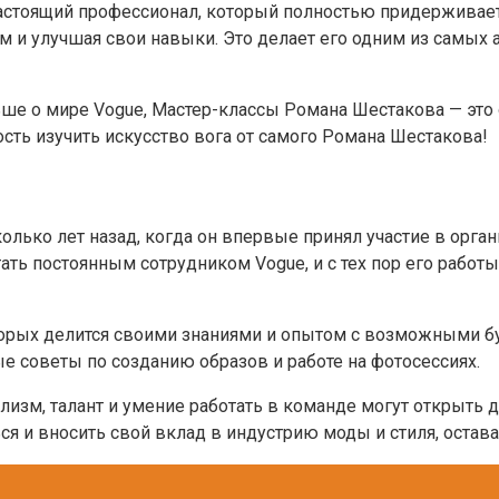
настоящий профессионал, который полностью придерживаетс
м и улучшая свои навыки. Это делает его одним из самых
льше о мире Vogue, Мастер-классы Романа Шестакова — это
сть изучить искусство вога от самого Романа Шестакова!
олько лет назад, когда он впервые принял участие в орга
ть постоянным сотрудником Vogue, и с тех пор его работы
торых делится своими знаниями и опытом с возможными б
ые советы по созданию образов и работе на фотосессиях.
изм, талант и умение работать в команде могут открыть д
ься и вносить свой вклад в индустрию моды и стиля, ост