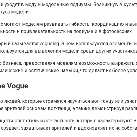
ни уходят в моду и модельные подиумы. Возникнув в культ
туса модели.
помогают моделям развивать гибкость, координацию и вын
ость и привлекательность на подиуме и в фотосессиях.
оторый называется vogueing. В нем используются элементы 
пользуется для выделения модели среди других участнико
о бизнеса, предоставляя моделям возможность выражать 
изические и эстетические навыки, что делает их более ус
ре Vogue
юдей, которые стремятся научиться вог-танцу или узнать
я зрителей основам вог-танца, а также демонстрируя разл
лицетворяет стиль и элегантность, которые характеризуют
н создает, захватывает зрителей и вдохновляет их на собст