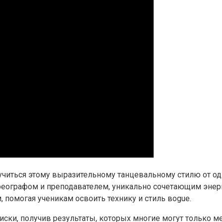
учиться этому выразительному танцевальному стилю от о
еографом и преподавателем, уникально сочетающим энергич
, помогая ученикам освоить технику и стиль вogue.
иски, получив результаты, которых многие могут только м