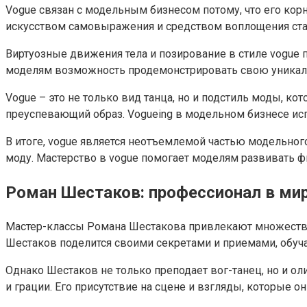
Vogue связан с модельным бизнесом потому, что его кор
искусством самовыражения и средством воплощения ста
Виртуозные движения тела и позирование в стиле vogue 
моделям возможность продемонстрировать свою уникальн
Vogue – это не только вид танца, но и подстиль моды, к
преуспевающий образ. Vogueing в модельном бизнесе ис
В итоге, vogue является неотъемлемой частью модельног
моду. Мастерство в vogue помогает моделям развивать ф
Роман Шестаков: профессионал в ми
Мастер-классы Романа Шестакова привлекают множество л
Шестаков поделится своими секретами и приемами, обуча
Однако Шестаков не только преподает вог-танец, но и о
и грации. Его присутствие на сцене и взгляды, которые о